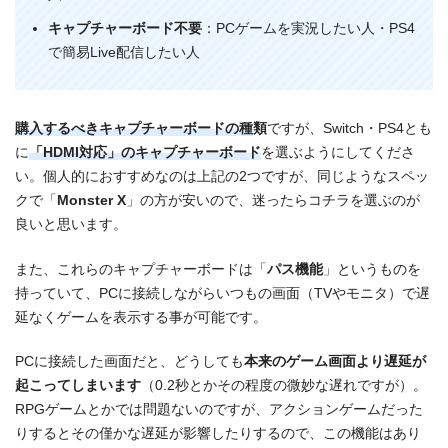
キャプチャーボード不要
：PCゲームを実況したい人・PS4
で簡易Live配信したい人
購入するべきキャプチャーボードの種
類
ですが、Switch・PS4とも
に
「HDMI対応」のキャプチャーボード
を選ぶようにしてくださ
い。個人的におすすめなのは上記の2つですが、同じようなスペッ
クで「
Monster X
」の方が安いので、迷ったらコチラを選ぶのが
良いと思います。
また、これらのキャプチャーボードは「
パス機能
」というものを
持っていて、PCに接続しながらいつもの画面（TVやモニタ）で遅
延なくゲームを表示する事が可能です。
PCに接続した画面だと、どうしても
本来のゲーム画面より遅延が
起こってしまいます
（0.2秒とかその程度の微妙な遅れですが）。
RPGゲームとかでは問題ないのですが、アクションゲームだった
りするとその僅かな遅延が影響したりするので、この機能はあり