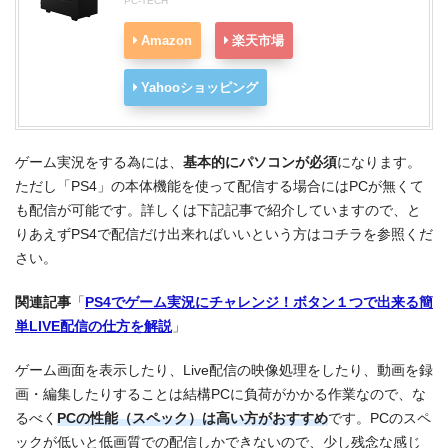
PC-TECH
Amazon
楽天市場
Yahooショッピング
ゲーム実況をする為には、
基本的にパソコンが必須
になります。
ただし「PS4」の本体機能を使って配信する場合にはPCが無くて
も配信が可能です。詳しくは下記記事で紹介していますので、と
りあえずPS4で配信だけ出来ればいいという方はコチラを参照くだ
さい。
関連記事
「
PS4でゲーム実況にチャレンジ！ボタン１つで出来る簡
単LIVE配信の仕方を解説
」
ゲーム画面を表示したり、Live配信の映像処理をしたり、動画を録
画・編集したりすることは結構PCに負荷がかかる作業なので、な
るべく
PCの性能（スペック）は高い方がおすすめ
です。PCのスペ
ックが低いと低画質での配信しかできないので、少し残念な感じ