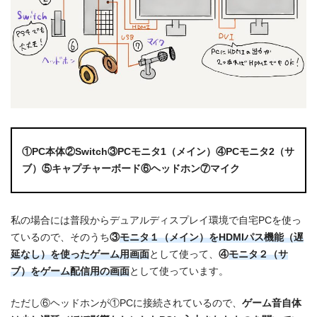
①PC本体②Switch③PCモニタ1（メイン）④PCモニタ2（サ
ブ）⑤キャプチャーボード⑥ヘッドホン⑦マイク
私の場合には普段からデュアルディスプレイ環境で自宅PCを使っ
ているので、そのうち
③
モニタ１（メイン）をHDMIパス機能（遅
延なし）を使ったゲーム用画面
として使って、
④
モニタ２（サ
ブ）をゲーム配信用の画面
として使っています。
ただし⑥ヘッドホンが①PCに接続されているので、
ゲーム音自体