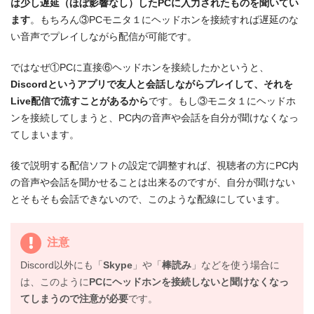
は少し遅延（ほぼ影響なし）したPCに入力されたものを聞いてい
ます
。もちろん③PCモニタ１にヘッドホンを接続すれば遅延のな
い音声でプレイしながら配信が可能です。
ではなぜ①PCに直接⑥ヘッドホンを接続したかというと、
Discordというアプリで友人と会話しながらプレイして、それを
Live配信で流すことがあるから
です。もし③モニタ１にヘッドホ
ンを接続してしまうと、PC内の音声や会話を自分が聞けなくなっ
てしまいます。
後で説明する配信ソフトの設定で調整すれば、視聴者の方にPC内
の音声や会話を聞かせることは出来るのですが、自分が聞けない
とそもそも会話できないので、このような配線にしています。
注意
Discord以外にも「
Skype
」や「
棒読み
」などを使う場合に
は、このように
PCにヘッドホンを接続しないと聞けなくなっ
てしまうので注意が必要
です。