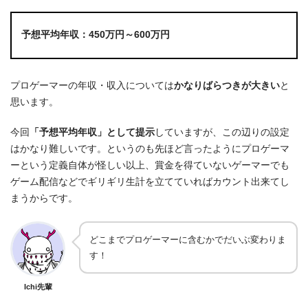
予想平均年収：450万円～600万円
プロゲーマーの年収・収入については
かなりばらつきが大きい
と
思います。
今回
「予想平均年収」として提示
していますが、この辺りの設定
はかなり難しいです。というのも先ほど言ったようにプロゲーマ
ーという定義自体が怪しい以上、賞金を得ていないゲーマーでも
ゲーム配信などでギリギリ生計を立てていればカウント出来てし
まうからです。
どこまでプロゲーマーに含むかでだいぶ変わりま
す！
Ichi先輩