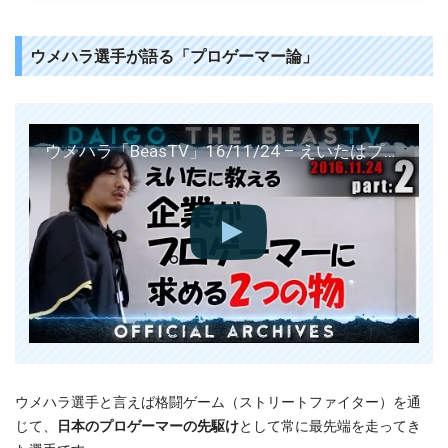
ウメハラ選手が語る「プロゲーマー論」
ウメハラ「BeasTV」16/11/24 – えいたはプロゲーマーになれるのか！？一緒に考えよう！ – Part 2
ウメハラ選手と言えば格闘ゲーム（ストリートファイター）を通
じて、
日本のプロゲーマーの先駆け
として常に最先端を走ってき