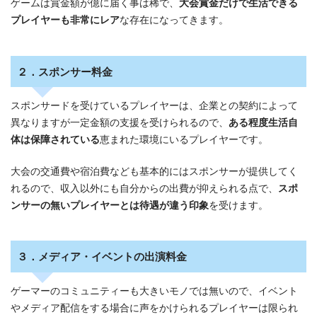
ゲームは賞金額が億に届く事は稀で、
大会賞金だけで生活できる
プレイヤーも非常にレア
な存在になってきます。
２．スポンサー料金
スポンサードを受けているプレイヤーは、企業との契約によって
異なりますが一定金額の支援を受けられるので、
ある程度生活自
体は保障されている
恵まれた環境にいるプレイヤーです。
大会の交通費や宿泊費なども基本的にはスポンサーが提供してく
れるので、収入以外にも自分からの出費が抑えられる点で、
スポ
ンサーの無いプレイヤーとは待遇が違う印象
を受けます。
３．メディア・イベントの出演料金
ゲーマーのコミュニティーも大きいモノでは無いので、イベント
やメディア配信をする場合に声をかけられるプレイヤーは限られ