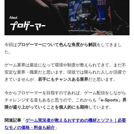
今回は
プロゲーマーについて色んな角度から解説
をしてきまし
た。
ゲーム業界は最近になって環境や制度が整えられてきて、まだ不
安定な業界・職業だと思います。現状では限られた人しか活躍で
きていませんが、
若手にもチャンスある業界
だと思います。
今からプロゲーマーを目指すのであれば、ゲーム配信をしながら
チャレンジする道もあると思うので、これからも
「e-Sports」界
隈が盛り上がっていくことを個人的にも期待
しています。
関連記事
「
ゲーム実況者が教えるおすすめの機材とソフト｜必要
なモノの価格・料金も紹介
」