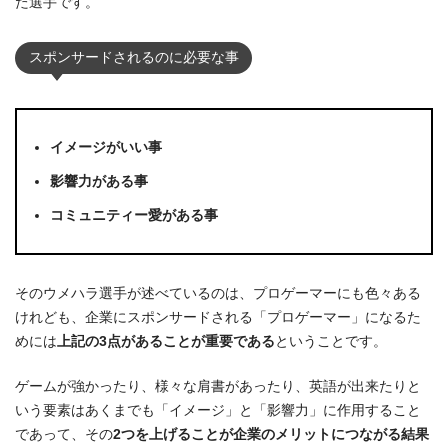
た選手です。
スポンサードされるのに必要な事
イメージがいい事
影響力がある事
コミュニティー愛がある事
そのウメハラ選手が述べているのは、プロゲーマーにも色々ある
けれども、企業にスポンサードされる「プロゲーマー」になるた
めには
上記の3点があることが重要である
ということです。
ゲームが強かったり、様々な肩書があったり、英語が出来たりと
いう要素はあくまでも「イメージ」と「影響力」に作用すること
であって、その
2つを上げることが企業のメリットにつながる結果