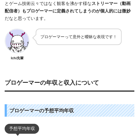
とゲーム技術云々ではなく観客を沸かす様な
ストリーマー（動画
配信者）もプロゲーマーに定義されてしまうのが個人的には微妙
だなと思っています。
プロゲーマーって意外と曖昧な表現です！
Ichi先輩
プロゲーマーの年収と収入について
プロゲーマーの予想平均年収
予想平均年収