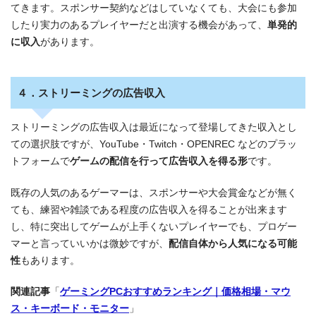
てきます。スポンサー契約などはしていなくても、大会にも参加
したり実力のあるプレイヤーだと出演する機会があって、
単発的
に収入
があります。
４．ストリーミングの広告収入
ストリーミングの広告収入は最近になって登場してきた収入とし
ての選択肢ですが、YouTube・Twitch・OPENREC などのプラッ
トフォームで
ゲームの配信を行って広告収入を得る形
です。
既存の人気のあるゲーマーは、スポンサーや大会賞金などが無く
ても、練習や雑談である程度の広告収入を得ることが出来ます
し、特に突出してゲームが上手くないプレイヤーでも、プロゲー
マーと言っていいかは微妙ですが、
配信自体から人気になる可能
性
もあります。
関連記事
「
ゲーミングPCおすすめランキング｜価格相場・マウ
ス・キーボード・モニター
」