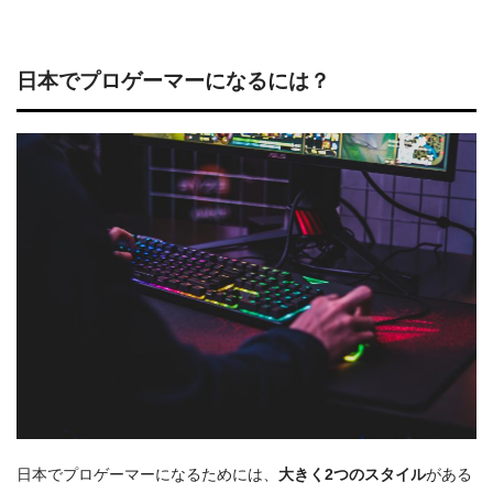
日本でプロゲーマーになるには？
日本でプロゲーマーになるためには、
大きく2つのスタイル
がある