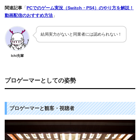
関連記事
「
PCでのゲーム実況（Switch・PS4）のやり方を解説！
動画配信のおすすめ方法
」
結局実力がないと同業者には認められない！
Ichi先輩
プロゲーマーとしての姿勢
プロゲーマーと観客・視聴者