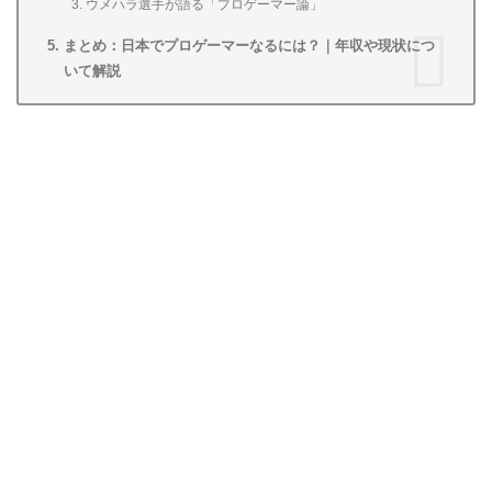
ウメハラ選手が語る「プロゲーマー論」
まとめ：日本でプロゲーマーなるには？｜年収や現状につ
いて解説