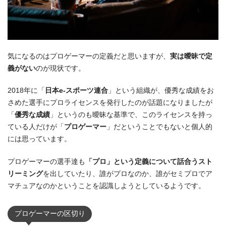
気になるのはプロゲーマーの定義だと思いますが、
実は曖昧で定
義がない
のが現状です。
2018年に「
日本e-スポーツ連合
」という組織が、優秀な成績をお
さめた選手にプロライセンスを発行したのが話題になりましたが
「
優秀な成績
」というのも曖昧な基準で、このライセンスを持っ
ている人だけが「
プロゲーマー
」だということでもないと個人的
には思っています。
プロゲーマーの選手達も
「プロ」という定義について話合うスト
リーミング
を出していたり、誰がプロなのか、誰がセミプロでア
マチュアなのかということを認識しようとしているようです。
プロゲーマーの区切り