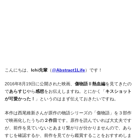
こんにちは、
Ichi先輩
（
@
Abstract1Life
）です！
2016年8月19日に公開された映画、
傷物語Ⅱ熱血編
を見てきたの
で
あらすじ
やら
感想
をお伝えしますね。とにかく「
キスショット
が可愛かった！
」というのはまず伝えておきたいですね。
本作は西尾維新さんが原作の物語シリーズの「傷物語」を３部作
で映画化したうちの
２作目
です。原作を読んでいれば大丈夫です
が、前作を見ていないとあまり繋がりが分かりませんので、あら
すじを確認するか、前作を見てから鑑賞することをおすすめしま