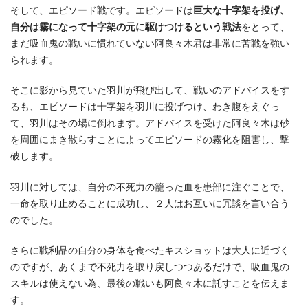
そして、エピソード戦です。エピソードは
巨大な十字架を投げ、
自分は霧になって十字架の元に駆けつけるという戦法
をとって、
まだ吸血鬼の戦いに慣れていない阿良々木君は非常に苦戦を強い
られます。
そこに影から見ていた羽川が飛び出して、戦いのアドバイスをす
るも、エピソードは十字架を羽川に投げつけ、わき腹をえぐっ
て、羽川はその場に倒れます。アドバイスを受けた阿良々木は砂
を周囲にまき散らすことによってエピソードの霧化を阻害し、撃
破します。
羽川に対しては、自分の不死力の籠った血を患部に注ぐことで、
一命を取り止めることに成功し、２人はお互いに冗談を言い合う
のでした。
さらに戦利品の自分の身体を食べたキスショットは大人に近づく
のですが、あくまで不死力を取り戻しつつあるだけで、吸血鬼の
スキルは使えない為、最後の戦いも阿良々木に託すことを伝えま
す。