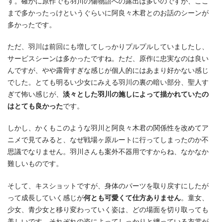
す。確かに原作でも羽川の傷物語への露出は多いのですが、ここ
まで多かったっけというぐらいに阿良々木君とのお話のシーンが
多かったです。
ただ、羽川は前回にも増してしっかりプルプルしていましたし、
サービスシーンは多かったですね。ただ、原作に忠実なのは良い
んですが、やや露骨すぎな感じが個人的にはあまり好かない感じ
でした。とても明るい少女にみえる羽川の裏の暗い部分、聖人す
ぎて怖い感じが、
淡々とした羽川の施しによって描かれていたの
はとても良かった
です。
しかし、かくもこのような羽川と阿良々木君の関係性を改めてア
ニメで見てみると、なぜ戦場ヶ原ルートに行ってしまったのか不
思議でなりません。羽川さんも案外不器用ですからね、なかなか
難しいものです。
そして、キスショットですが、身体のパーツを取り戻すにしたが
って成長していく感じが
何とも可愛くて仕方ありません
。童女、
少女、青少女と移り変わっていく姿は、どの場面を切り取っても
美しいです。それぞれの姿によってしっかりと纏っている衣裳が