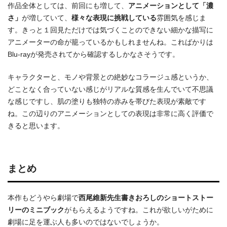
作品全体としては、前回にも増して、
アニメーションとして「濃
さ」
が増していて、
様々な表現に挑戦している
雰囲気を感じま
す。きっと１回見ただけでは気づくことのできない細かな描写に
アニメーターの命が籠っているかもしれませんね。こればかりは
Blu-rayが発売されてから確認するしかなさそうです。
キャラクターと、モノや背景との絶妙なコラージュ感というか、
どことなく合っていない感じがリアルな質感を生んでいて不思議
な感じですし、肌の塗りも独特の赤みを帯びた表現が素敵です
ね。この辺りのアニメーションとしての表現は非常に高く評価で
きると思います。
まとめ
本作もどうやら劇場で
西尾維新先生書きおろしのショートストー
リーのミニブック
がもらえるようですね。これが欲しいがために
劇場に足を運ぶ人も多いのではないでしょうか。