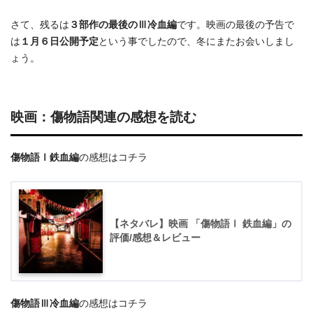
さて、残るは
３部作の最後のⅢ冷血編
です。映画の最後の予告で
は
１月６日公開予定
という事でしたので、冬にまたお会いしまし
ょう。
映画：傷物語関連の感想を読む
傷物語Ⅰ鉄血編
の感想はコチラ
【ネタバレ】映画 「傷物語Ⅰ 鉄血編」の
評価/感想＆レビュー
傷物語Ⅲ冷血編
の感想はコチラ