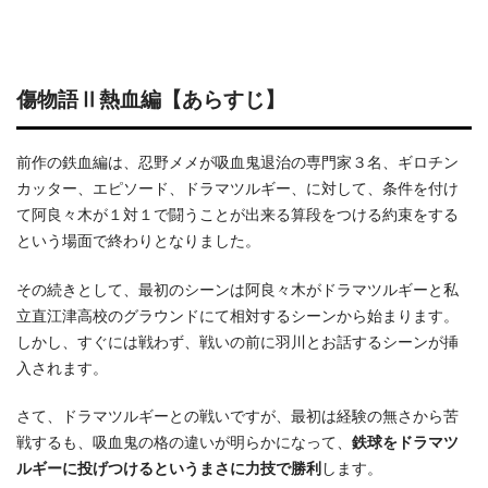
傷物語Ⅱ熱血編【あらすじ】
前作の鉄血編は、忍野メメが吸血鬼退治の専門家３名、ギロチン
カッター、エピソード、ドラマツルギー、に対して、条件を付け
て阿良々木が１対１で闘うことが出来る算段をつける約束をする
という場面で終わりとなりました。
その続きとして、最初のシーンは阿良々木がドラマツルギーと私
立直江津高校のグラウンドにて相対するシーンから始まります。
しかし、すぐには戦わず、戦いの前に羽川とお話するシーンが挿
入されます。
さて、ドラマツルギーとの戦いですが、最初は経験の無さから苦
戦するも、吸血鬼の格の違いが明らかになって、
鉄球をドラマツ
ルギーに投げつけるというまさに力技で勝利
します。