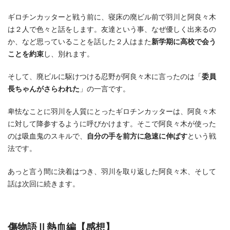
ギロチンカッターと戦う前に、寝床の廃ビル前で羽川と阿良々木
は２人で色々と話をします。友達という事、なぜ優しく出来るの
か、など思っていることを話した２人はまた
新学期に高校で会う
ことを約束
し、別れます。
そして、廃ビルに駆けつける忍野が阿良々木に言ったのは「
委員
長ちゃんがさらわれた
」の一言です。
卑怯なことに羽川を人質にとったギロチンカッターは、阿良々木
に対して降参するように呼びかけます。そこで阿良々木が使った
のは吸血鬼のスキルで、
自分の手を前方に急速に伸ばす
という戦
法です。
あっと言う間に決着はつき、羽川を取り返した阿良々木、そして
話は次回に続きます。
傷物語Ⅱ熱血編【感想】