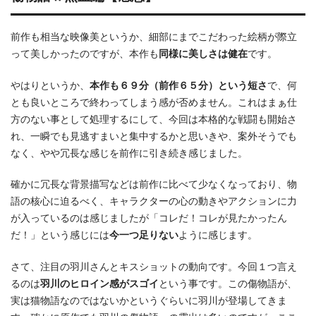
前作も相当な映像美というか、細部にまでこだわった絵柄が際立
って美しかったのですが、本作も
同様に美しさは健在
です。
やはりというか、
本作も６９分（前作６５分）という短さ
で、何
とも良いところで終わってしまう感が否めません。これはまぁ仕
方のない事として処理するにして、今回は本格的な戦闘も開始さ
れ、一瞬でも見逃すまいと集中するかと思いきや、案外そうでも
なく、やや冗長な感じを前作に引き続き感じました。
確かに冗長な背景描写などは前作に比べて少なくなっており、物
語の核心に迫るべく、キャラクターの心の動きやアクションに力
が入っているのは感じましたが「コレだ！コレが見たかったん
だ！」という感じには
今一つ足りない
ように感じます。
さて、注目の羽川さんとキスショットの動向です。今回１つ言え
るのは
羽川のヒロイン感がスゴイ
という事です。この傷物語が、
実は猫物語なのではないかというぐらいに羽川が登場してきま