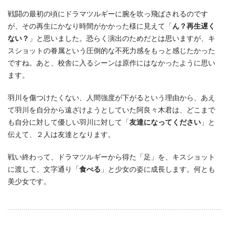
戦闘の最初の頃にドラマツルギーに腕を吹っ飛ばされるのです
が、その再生にかなり時間がかかった様に見えて「
ん？再生遅く
ない？
」と思いました。恐らく演出のためだとは思いますが、キ
スショットの眷属という圧倒的な不死力感をもっと感じたかった
ですね。あと、校舎に入るシーンは原作にはなかったように思い
ます。
羽川を傷つけたくない、人間強度が下がるという理由から、あえ
て羽川を自分から遠ざけようとしていた阿良々木君は、どこまで
も自分に対して優しい羽川に対して「
友達になってください
」と
伝えて、２人は友達となります。
戦い終わって、ドラマツルギーから得た「足」を、キスショット
に渡して、文字通り「
食べる
」と少女の姿に成長します。何とも
美少女です。