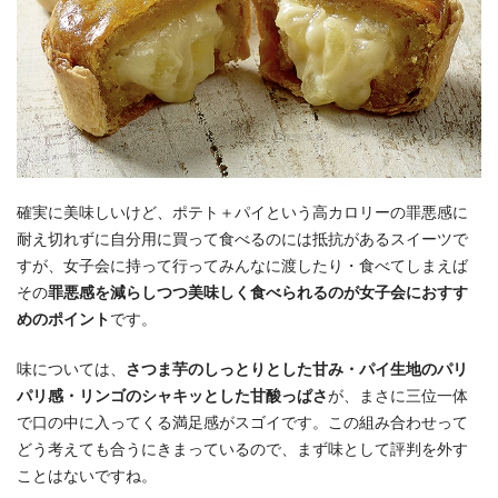
確実に美味しいけど、ポテト＋パイという高カロリーの罪悪感に
耐え切れずに自分用に買って食べるのには抵抗があるスイーツで
すが、女子会に持って行ってみんなに渡したり・食べてしまえば
その
罪悪感を減らしつつ美味しく食べられるのが女子会におすす
めのポイント
です。
味については、
さつま芋のしっとりとした甘み・パイ生地のパリ
パリ感・リンゴのシャキッとした甘酸っぱさ
が、まさに三位一体
で口の中に入ってくる満足感がスゴイです。この組み合わせって
どう考えても合うにきまっているので、まず味として評判を外す
ことはないですね。