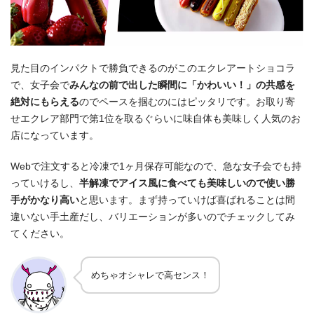
見た目のインパクトで勝負できるのがこのエクレアートショコラ
で、女子会で
みんなの前で出した瞬間に「かわいい！」の共感を
絶対にもらえる
のでペースを掴むのにはピッタリです。お取り寄
せエクレア部門で第1位を取るぐらいに味自体も美味しく人気のお
店になっています。
Webで注文すると冷凍で1ヶ月保存可能なので、急な女子会でも持
っていけるし、
半解凍でアイス風に食べても美味しいので使い勝
手がかなり高い
と思います。まず持っていけば喜ばれることは間
違いない手土産だし、バリエーションが多いのでチェックしてみ
てください。
めちゃオシャレで高センス！