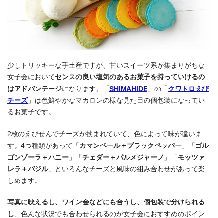
少しトリッキーな手土産ですが、甘いスイーツ系が集まりがちな
女子会において
センスの良い塩気のあるお菓子を持っていけるの
はアドバンテージ
になります。「
SHIMAHIDE
」の「
クワトロえび
チーズ
」は色鮮やかなマカロンの様な見た目の個包装になってい
るお菓子です。
2枚のえびせんでチーズが挟まれていて、色によって味が違いま
す。4つ種類があって「
カマンベール＋ブラックペッパー
」「
ゴル
ゴンゾーラ＋ハニー
」「
チェダー＋パルメジャーノ
」「
モッツァ
レラ＋バジル
」といろんなチーズと風味の組み合わせがあって楽
しめます。
写真に映えるし、ワイン会などにも合うし、個包装で分けられる
し
、色んな状況でも合わせられるのが女子会におすすめのポイン