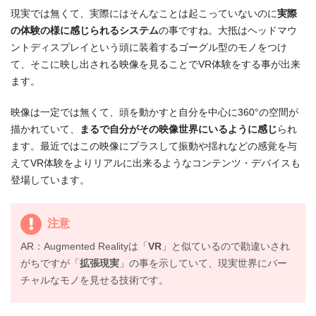
現実では無くて、実際にはそんなことは起こっていないのに
実際
の体験の様に感じられるシステム
の事ですね。大抵はヘッドマウ
ントディスプレイという頭に装着するゴーグル型のモノをつけ
て、そこに映し出される映像を見ることでVR体験をする事が出来
ます。
映像は一定では無くて、頭を動かすと自分を中心に360°の空間が
描かれていて、
まるで自分がその映像世界にいるように感じ
られ
ます。最近ではこの映像にプラスして振動や揺れなどの感覚を与
えてVR体験をよりリアルに出来るようなコンテンツ・デバイスも
登場しています。
注意
AR：Augmented Realityは「
VR
」と似ているので勘違いされ
がちですが「
拡張現実
」の事を示していて、現実世界にバー
チャルなモノを見せる技術です。