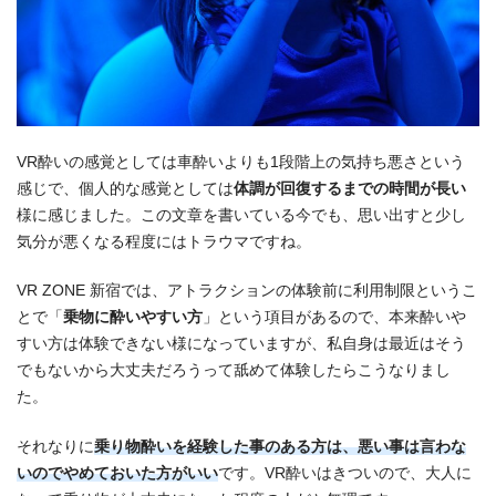
VR酔いの感覚としては車酔いよりも1段階上の気持ち悪さという
感じで、個人的な感覚としては
体調が回復するまでの時間が長い
様に感じました。この文章を書いている今でも、思い出すと少し
気分が悪くなる程度にはトラウマですね。
VR ZONE 新宿では、アトラクションの体験前に利用制限というこ
とで「
乗物に酔いやすい方
」という項目があるので、本来酔いや
すい方は体験できない様になっていますが、私自身は最近はそう
でもないから大丈夫だろうって舐めて体験したらこうなりまし
た。
それなりに
乗り物酔いを経験した事のある方は、悪い事は言わな
いのでやめておいた方がいい
です。VR酔いはきついので、大人に