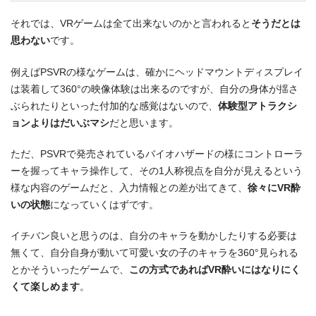
それでは、VRゲームは全て出来ないのかと言われると
そうだとは
思わない
です。
例えばPSVRの様なゲームは、確かにヘッドマウントディスプレイ
は装着して360°の映像体験は出来るのですが、自分の身体が揺さ
ぶられたりといった付加的な感覚はないので、
体験型アトラクシ
ョンよりはだいぶマシ
だと思います。
ただ、PSVRで発売されているバイオハザードの様にコントローラ
ーを握ってキャラ操作して、その1人称視点を自分が見えるという
様な内容のゲームだと、入力情報との差が出てきて、
徐々にVR酔
いの状態
になっていくはずです。
イチバン良いと思うのは、自分のキャラを動かしたりする必要は
無くて、自分自身が動いて可愛い女の子のキャラを360°見られる
とかそういったゲームで、
この方式であればVR酔いにはなりにく
くて楽しめます
。