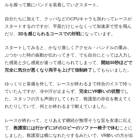
ルを握って腕にバンドを装着していざスタート。
自分たちに加えて、クッパなどのCPUキャラも加わってレースが
スタートするのですが、平面だけじゃなくって加速床で空を飛ん
だり、
3Dを感じられるコースでの対戦
になっています。
スタートしてみると、かなり激しくアクセル・ハンドルの重み、
ぶつかった時の振動が伝わってきて、でも自分にとっては入力し
た感覚と少し感覚が違って感じられてしまって、
開始30秒ほどで
完全に気分が悪くなり両手を上げて強制終了
してもらいました。
ゆっくりと装備を外して、レースが終わるまで待合のイスで待っ
ていたんですが、冷や汗が止まらず、
完全にVR酔いの状態
でし
た。スタッフの方も声掛けしてくれて、救護室の存在を教えてく
れたりしていて、何とか終わるまで耐えていました。
レースが終わって、とりあえず継続が無理そうな旨を友達に伝え
て、
救護室には行かずに1Fのロビーのソファー椅子で休む
ことに
しました。救護室は横になれたりするみたいで、VR酔いの方が出