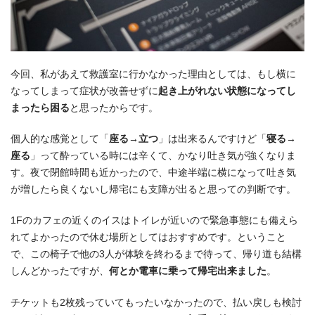
今回、私があえて救護室に行かなかった理由としては、もし横に
なってしまって症状が改善せずに
起き上がれない状態になってし
まったら困る
と思ったからです。
個人的な感覚として「
座る→立つ
」は出来るんですけど「
寝る→
座る
」って酔っている時には辛くて、かなり吐き気が強くなりま
す。夜で閉館時間も近かったので、中途半端に横になって吐き気
が増したら良くないし帰宅にも支障が出ると思っての判断です。
1Fのカフェの近くのイスはトイレが近いので緊急事態にも備えら
れてよかったので休む場所としてはおすすめです。ということ
で、この椅子で他の3人が体験を終わるまで待って、帰り道も結構
しんどかったですが、
何とか電車に乗って帰宅出来ました
。
チケットも2枚残っていてもったいなかったので、払い戻しも検討