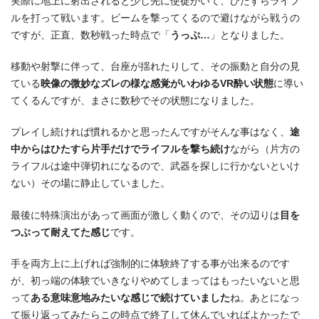
実際に地上に射出されると少し先に使徒がいて、ひたすらライフ
ルを打って戦います。ビームを撃ってくるので避けながら戦うの
ですが、正直、数秒戦った時点で「
うっぷ…
」となりました。
移動や射撃に伴って、台座が揺れたりして、その振動と自分の見
ている
映像の微妙なズレの様な感覚がいわゆるVR酔い状態
に導い
てくるんですが、まさに数秒でその状態になりました。
プレイし続ければ慣れるかと思ったんですがそんな事はなく、
途
中からはひたすら片手だけでライフルを撃ち続け
ながら（片方の
ライフルは途中弾切れになるので、武器を探しに行かないといけ
ない）その場に静止していました。
最後に特殊演出があって画面が激しく動くので、その辺りは
目を
つぶって耐えてた感じ
です。
手を両方上に上げれば強制的に体験終了する事が出来るのです
が、初っ端の体験でいきなりやめてしまってはもったいないと思
って
ある意味意地みたいな感じで続けていました
ね。あとになっ
て振り返ってみたらこの時点で終了して休んでいればよかったで