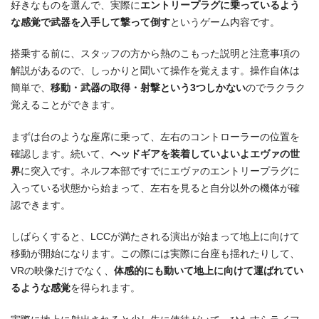
好きなものを選んで、実際に
エントリープラグに乗っているよう
な感覚で武器を入手して撃って倒す
というゲーム内容です。
搭乗する前に、スタッフの方から熱のこもった説明と注意事項の
解説があるので、しっかりと聞いて操作を覚えます。操作自体は
簡単で、
移動・武器の取得・射撃という3つしかない
のでラクラク
覚えることができます。
まずは台のような座席に乗って、左右のコントローラーの位置を
確認します。続いて、
ヘッドギアを装着していよいよエヴァの世
界
に突入です。ネルフ本部ですでにエヴァのエントリープラグに
入っている状態から始まって、左右を見ると自分以外の機体が確
認できます。
しばらくすると、LCCが満たされる演出が始まって地上に向けて
移動が開始になります。この際には実際に台座も揺れたりして、
VRの映像だけでなく、
体感的にも動いて地上に向けて運ばれてい
るような感覚
を得られます。