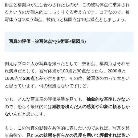
術点と構図点が足し合わされたものが、この被写体点に乗算され
るというのが個人的にしっくりくる考え方です。コアなので、被
写体点は100点満点、技術点と構図点は10点満点としましょう。
写真の評価＝被写体点×(技術展+構図点)
例えばプロ２人が写真を撮ったとして、技術点、構図点はそれぞ
れ満点だとして、被写体点が100点と90点だったら、2000点と
1800点で
200点
も差が付きます。その位、被写体の力って大きい
と思っています。何の根拠もないですけど。
でも、どんな写真展の評価基準を見ても、
抽象的な基準しかない
ので、恐らく最終的には
経験を積んだ人の感覚や印象に頼るしか
ない
んだと思います。
もし、この写真の影響を具体的に表したいのであれば、写真を見
る前後で、
見た人の状態を何らかの尺度を用いて評価すれば良い