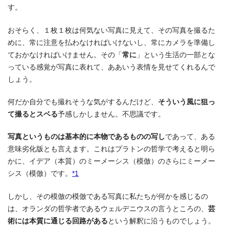
す。
おそらく、１枚１枚は何気ない写真に見えて、その写真を撮るた
めに、常に注意を払わなければいけないし、常にカメラを準備し
ておかなければいけません。その「
常に
」という生活の一部とな
っている感覚が写真に表れて、ああいう表情を見せてくれるんで
しょう。
何だか自分でも撮れそうな気がするんだけど、
そういう風に狙っ
て撮るとスベる
予感しかしません。不思議です。
写真というものは基本的に本物であるものの写し
であって、ある
意味劣化版とも言えます。これはプラトンの哲学で考えると明ら
かに、イデア（本質）のミーメーシス（模倣）のさらにミーメー
シス（模倣）です。
*1
しかし、その模倣の模倣である写真に私たちが何かを感じるの
は、オランダの哲学者であるウェルデニウスの言うところの、
芸
術には本質に通じる回路がある
という解釈に沿うものでしょう。