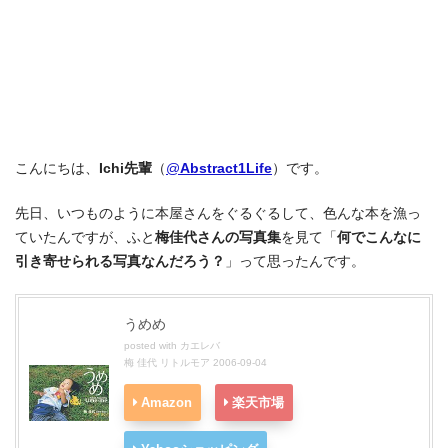
こんにちは、
Ichi先輩
（
@
Abstract1Life
）です。
先日、いつものように本屋さんをぐるぐるして、色んな本を漁っ
ていたんですが、ふと
梅佳代さんの写真集
を見て「
何でこんなに
引き寄せられる写真なんだろう？
」って思ったんです。
うめめ
posted with
カエレバ
梅 佳代 リトルモア 2006-09-04
Amazon
楽天市場